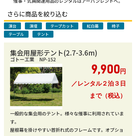
催事・式典関連用品のレンタルはアーバンレントへ。
さらに商品を絞り込む
演台
演壇
テープカット
紅白幕
椅子
テーブル
テント
集会用屋形テント(2.7-3.6m)
ゴトー工業 NP-152
9,900
円
／レンタル２泊３日
まで（税込）
一般的な集会用のテント。様々な催事に利用されていま
す。
屋根幕を掛けやすい首折れ式のフレームです。オプショ