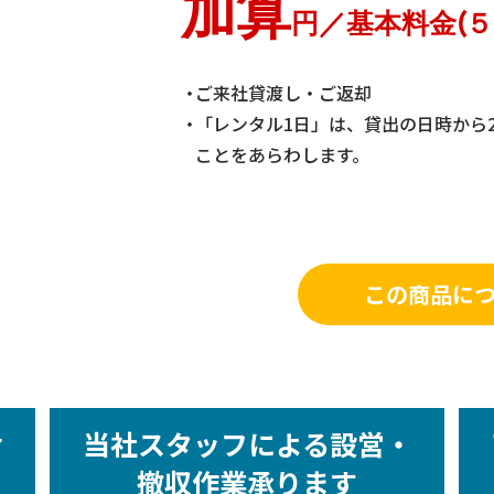
加算
円／基本料金(
ご来社貸渡し・ご返却
「レンタル1日」は、貸出の日時から
ことをあらわします。
この商品に
お
当社スタッフによる設営・
撤収作業承ります