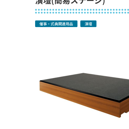
演壇(簡易ステージ)
催事・式典関連用品
演壇