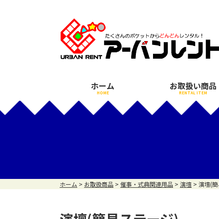
ホーム
お取扱い商品
HOME
RENTAL ITEM
ホーム
>
お取扱商品
>
催事・式典関連用品
>
演壇
>
演壇(簡